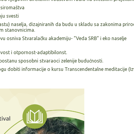
 siromaštva
ju svesti
stu) naselja, dizajniranih da budu u skladu sa zakonima priro
im stanovnicima.
u osniva Stvaralačku akademiju- ”Veda SRB” i eko naselje
ost i otpornost-adaptibilonst.
postanu sposobni stvaraoci zelenije budućnosti.
u dobiti informacije o kursu Transcendentalne meditacije (I