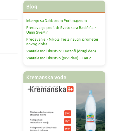
Blog
Intervju sa Daliborom Purhmajerom
Predavanje prof. dr Svetozara Radišića -
Umni SveMir
Predavanje - Nikola Tesla naučni prometej
novog doba
Vantelesno iskustvo: Teozofi (drugi deo)
Vantelesno iskustvo (prvi deo) - Tau Z.
Kremanska voda