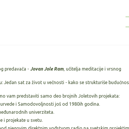
og predavača -
Jovan Jole Ram
, učitelja meditacije i vrsnog
u: Jedan sat za život u večnosti - kako se strukturiše budućnost
mo vam predstaviti samo deo brojnih Joletovih projekata:
Ajurvede i Samodovoljnosti još od 1980ih godina.
eđunarodnih univerziteta.
 i projekate u svetu.
pod njegovim direktnim vođstvom radio na svetskim projektim