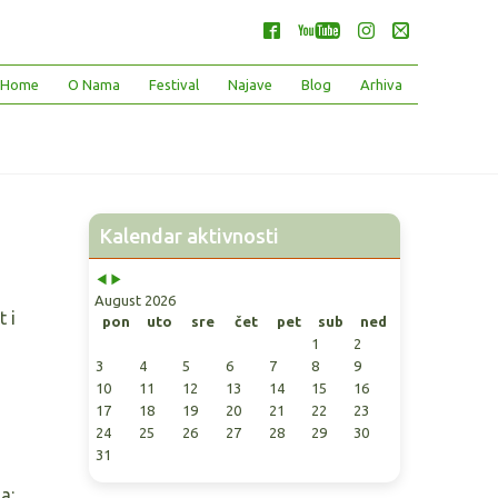
Month
Month
Home
O Nama
Festival
Najave
Blog
Arhiva
Kalendar aktivnosti
August 2026
 i
pon
uto
sre
čet
pet
sub
ned
1
2
3
4
5
6
7
8
9
10
11
12
13
14
15
16
17
18
19
20
21
22
23
24
25
26
27
28
29
30
31
a: