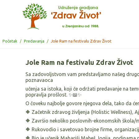
Početak
/
Predavanja
/
Jole Ram na festivalu Zdrav Život
Jole Ram na festivalu Zdrav Život
Sa zadovoljstvom vam predstavljamo našeg drug
poznavaoca
učenja sa istoka, koji če održati predavanje na tem
popravlja prošlost.
✨📖✨
O čoveku najbolje govore njegova dela, tako da će
🔶
Začetnik zdravog življenja (Holistic Wellness), 
🔶
Završio nekoliko poslovnih-ekonomskih škola/m
🔶
Rukovodio i savetovao brojne firme, organizacije
🔶
Bio je učenik Mahariši Maheš Jogija, godinama 