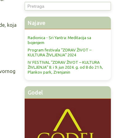
traži...
Najave
de, koja
Radionica - Sri Yantra: Meditacija sa
bojenjem
Program festivala “ZDRAV ŽIVOT –
KULTURA ŽIVLJENJA“ 2024
IV FESTIVAL “ZDRAV ŽIVOT – KULTURA
ŽIVLJENJA“ 8. i 9. jun 2024. g. od 8 do 21 h,
zvornog
Plankov park, Zrenjanin
Godel