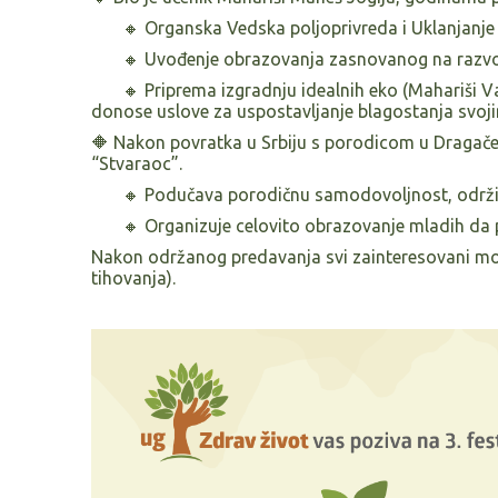
🔸
Organska Vedska poljoprivreda i Uklanjanje
🔸
Uvođenje obrazovanja zasnovanog na razvo
🔸
Priprema izgradnju idealnih eko (Mahariši Va
donose uslove za uspostavljanje blagostanja svoj
🔶
Nakon povratka u Srbiju s porodicom u Dragačev
“Stvaraoc”.
🔸
Podučava porodičnu samodovoljnost, održiv
🔸
Organizuje celovito obrazovanje mladih da 
Nakon održanog predavanja svi zainteresovani mog
tihovanja).